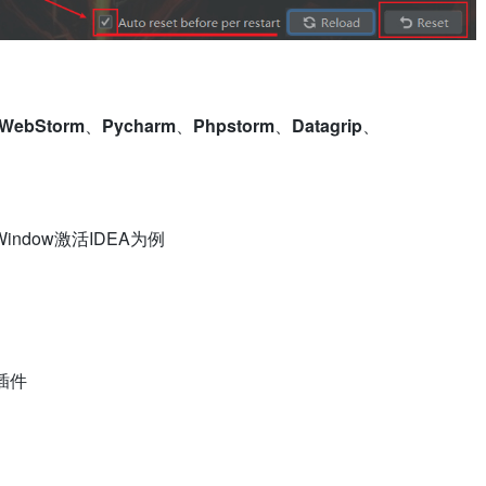
WebStorm
、
Pycharm
、
Phpstorm
、
Datagrip
、
indow激活IDEA为例
插件