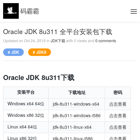
码霸霸
Oracle JDK 8u311 全平台安装包下载
Updated on
Oct 24, 2019
in
JDK下载
with
0
views and
0
comments
# JDK
# JDK8
Oracle JDK 8u311下载
安装平台
下载地址
密码
Windows x64 64位
jdk-8u311-windows-x64
点击查看
Windows x86 32位
jdk-8u311-windows-i586
点击查看
Linux x64 64位
jdk-8u311-linux-x64
点击查看
Linux x86 32位
jdk-8u311-linux-i586
点击查看