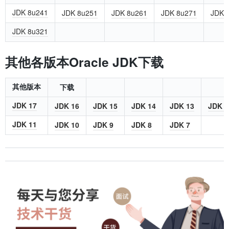
JDK 8u241
JDK 8u251
JDK 8u261
JDK 8u271
JDK 
JDK 8u321
其他各版本Oracle JDK下载
其他版本
下载
JDK 17
JDK 16
JDK 15
JDK 14
JDK 13
JDK 1
JDK 11
JDK 10
JDK 9
JDK 8
JDK 7