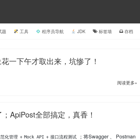
试题
工具
程序员导航
JDK
标签墙
存档
存的对象花一下午才取出来，坑惨了！
阅读更多»
 了；ApiPost全部搞定，真香！
+
+
；将Swagger 、 Postman
规范化管理
Mock API
接口流程测试