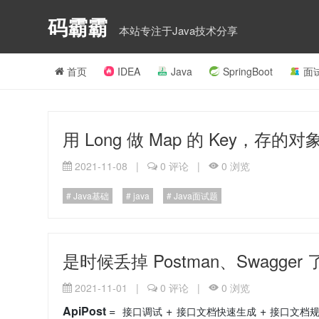
码霸霸
本站专注于Java技术分享
首页
IDEA
Java
SpringBoot
面
用 Long 做 Map 的 Key，
2021-11-08
|
0
评论
|
0
浏览
Java基础
java
Java面试题
是时候丢掉 Postman、Swagger
2021-11-01
|
0
评论
|
0
浏览
ApiPost
=
+
+
接口调试
接口文档快速生成
接口文档