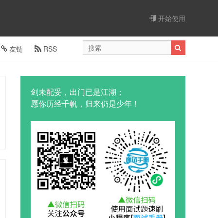
开始使用
友链
RSS
剑未配妥，出门已是江湖；
愿你历经千帆，归来仍是少年！