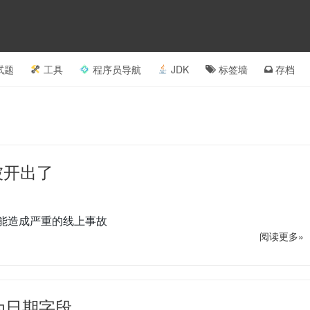
试题
工具
程序员导航
JDK
标签墙
存档
结果被开出了
用，可能造成严重的线上事故
阅读更多»
作为日期字段