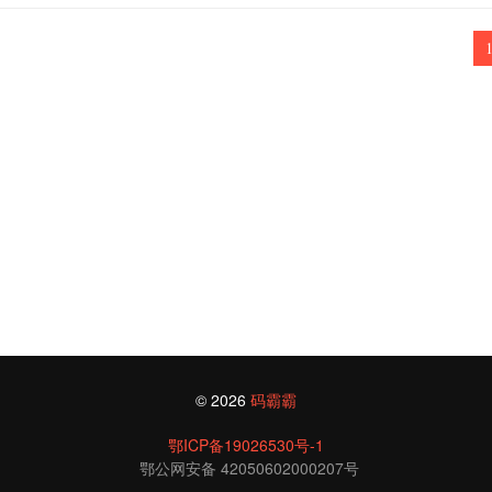
© 2026
码霸霸
鄂ICP备19026530号-1
鄂公网安备 42050602000207号