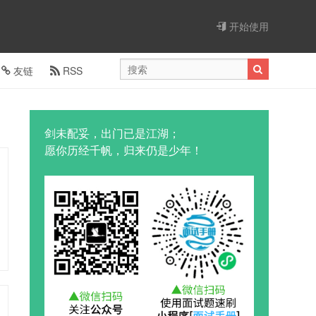
开始使用
友链
RSS
剑未配妥，出门已是江湖；
愿你历经千帆，归来仍是少年！