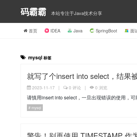
码霸霸
本站专注于Java技术分享
首页
IDEA
Java
SpringBoot
面
mysql
标签
就写了个insert into select，
2023-11-17
|
0
评论
|
0
浏览
请慎用insert into select，一旦出现错误的使
mysql
警告！别再使用 TIMESTAMP 