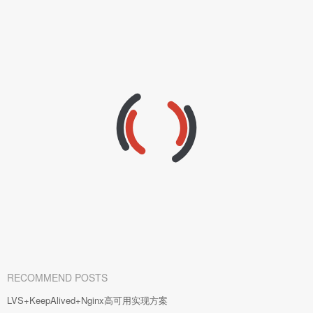
RECOMMEND POSTS
LVS+KeepAlived+Nginx高可用实现方案