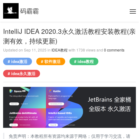
码霸霸
IntelliJ IDEA 2020.3永久激活教程安装教程(亲
测有效，持续更新)
Updated on
Sep 11, 2025
in
IDEA教程
with
1738
views and
0
comments
# idea激活
# 软件激活
# idea教程
# idea永久激活
免责声明：本教程所有资源均来源于网络；仅用于学习交流，请