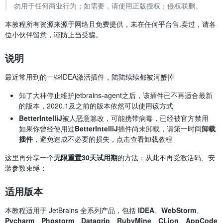
勿用于任何商业行为；如需要，请使用正版授权；侵权联删。
本教程所有资源来源于网络且免费提供，未在任何平台售.卖过，请各
位小伙伴留意，谨防上当受骗。
说明
最近常用到的一些IDEA激活插件，陆陆续续都被河蟹掉
知了大神停止维护jetbrains-agent之后，该插件已不再适合最新
的版本，2020.1及之前的版本依然可以使用该方式
BetterIntelliJ
被人恶意篡改，可能携带病毒，已经被官方禁用
如果你曾经使用过
BetterIntelliJ
插件尚未卸载，请第一时间
卸载
插件
，避免造成不必要的损失，
点击查看卸载教程
这里再分享一个
无限重置30天试用期
的方法；从此不再受激活码、安
装参数束缚；
适用版本
本教程适用于 JetBrains 全系列产品，包括
IDEA
、
WebStorm
、
Pycharm
、
Phpstorm
、
Datagrip
、
RubyMine
、
CLion
、
AppCode