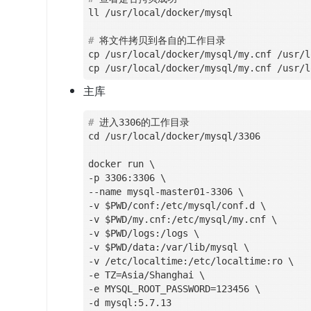
#
 将文件拷贝到各自的工作目录
cp /usr/local/docker/mysql/my.cnf /usr/l
主库
#
 进入3306的工作目录
cd /usr/local/docker/mysql/3306

docker run \

-p 3306:3306 \

--name mysql-master01-3306 \

-v $PWD/conf:/etc/mysql/conf.d \

-v $PWD/my.cnf:/etc/mysql/my.cnf \

-v $PWD/logs:/logs \

-v $PWD/data:/var/lib/mysql \

-v /etc/localtime:/etc/localtime:ro \

-e TZ=Asia/Shanghai \

-e MYSQL_ROOT_PASSWORD=123456 \
