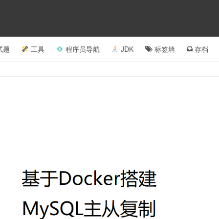
试题
工具
程序员导航
JDK
标签墙
存档