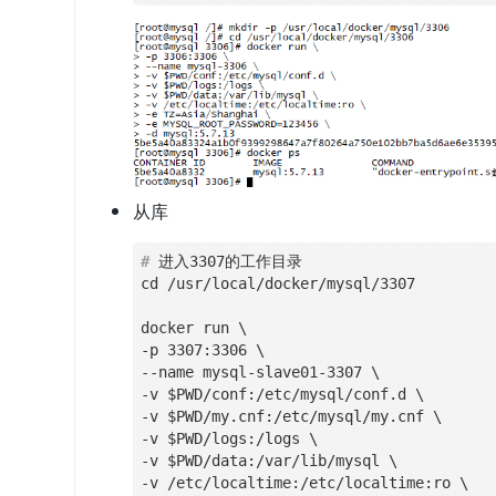
从库
#
 进入3307的工作目录
cd /usr/local/docker/mysql/3307

docker run \

-p 3307:3306 \

--name mysql-slave01-3307 \

-v $PWD/conf:/etc/mysql/conf.d \

-v $PWD/my.cnf:/etc/mysql/my.cnf \

-v $PWD/logs:/logs \

-v $PWD/data:/var/lib/mysql \

-v /etc/localtime:/etc/localtime:ro \
