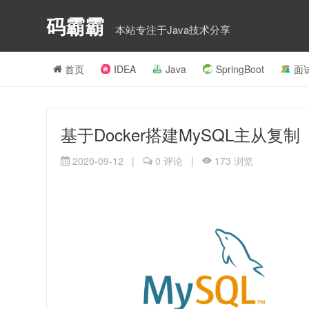
码霸霸
本站专注于Java技术分享
首页
IDEA
Java
SpringBoot
面
基于Docker搭建MySQL主从复制
2020-09-12
|
0
评论
|
173
浏览